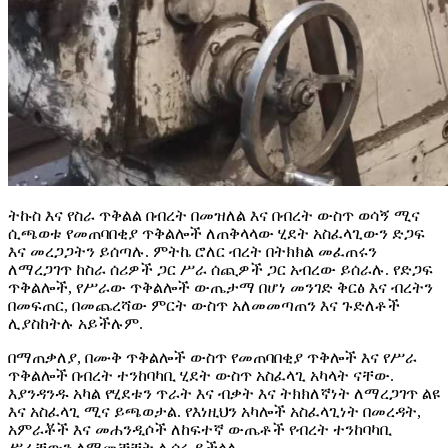
ትኩስ እና የስራ ጥቅልል ​​በብረት በመዝለል እና በብረት ውስጥ ወሳኝ ሚና
ሲጫወቱ የመጠባበቂያ ጥቅልሎች ለጠቅላላው ሂደት አስፈላጊውን ድጋፍ
እና መረጋጋትን ይሰጣሉ. ምትኬ ሮለር ብረት በትክክል መፈጠሩን
ለማረጋገጥ ከስራ ሰሪዎች ጋር ሥራ ሰጪዎች ጋር አብረው ይሰራሉ. የድጋፍ
ጥቅልሎች, የሥራው ጥቅልሎች ውጤታማ በሆነ መንገድ ቅርፅ እና ብረትን
በመፍጠር, በመጨረሻው ምርት ውስጥ አለመመጣጠን እና ጉድለቶች
ሊያስከትሉ አይችሉም.
በማጠቃለያ, በሙቅ ጥቅልሎች ውስጥ የመጠባበቂያ ጥቅሎች እና የሥራ
ጥቅልሎች በብረት ተንከባካቢ ሂደት ውስጥ አስፈላጊ አካላት ናቸው.
እያንዳንዱ አካል የሂደቱን ጥራት እና ብቃት እና ትክክለኛነት ለማረጋገጥ ልዩ
እና አስፈላጊ ሚና ይጫወታል. የእነዚህን አካሎች አስፈላጊነት በመረዳት,
አምራቾች እና መሐንዲሶች ለከፍተኛ ውጤቶች የብረት ተንከባካቢ
ሥራቸውን ለማመቻቸት ሊሰሩ ይችላሉ.