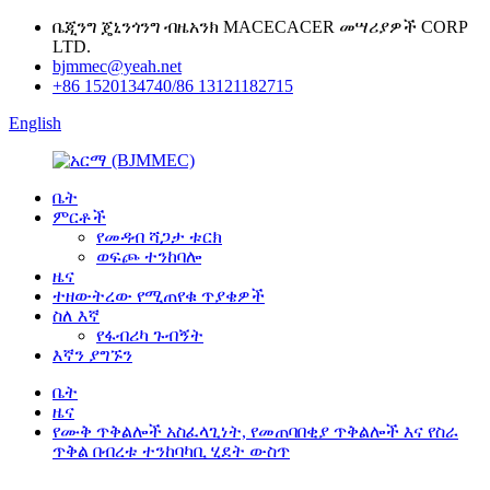
ቤጂንግ ጄኒንጎንግ ብዜአንክ MACECACER መሣሪያዎች CORP
LTD.
bjmmec@yeah.net
+86 1520134740/86 13121182715
English
ቤት
ምርቶች
የመዳብ ሻጋታ ቱርክ
ወፍጮ ተንከባሎ
ዜና
ተዘውትረው የሚጠየቁ ጥያቄዎች
ስለ እኛ
የፋብሪካ ጉብኝት
እኛን ያግኙን
ቤት
ዜና
የሙቅ ጥቅልሎች አስፈላጊነት, የመጠባበቂያ ጥቅልሎች እና የስራ
ጥቅል በብረቱ ተንከባካቢ ሂደት ውስጥ