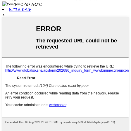
ኢሜል ይላኩ
x