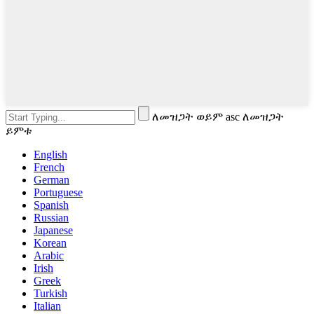
ለመዝጋት ወይም asc ለመዝጋት
ይምቱ
English
French
German
Portuguese
Spanish
Russian
Japanese
Korean
Arabic
Irish
Greek
Turkish
Italian