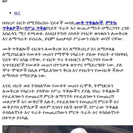
ዜና
ዜና
በብረታ ብረት በሚሽከረከሩ ሂደቶች መስክ,
ሙቅ ጥቅልሎች
,
ምትኬ
ጥቅልዎች
እና
የሥራ ጥቅል
የሂደት ጥራት እና ውጤታማነት በማረጋገጥ ረገድ
አስፈላጊ ሚና ይጫወቱ. እነዚህ ሦስት አካላት የብረት ቁሳቁሱን ለመቅረጽ
እና ለማጣራት ይሰራሉ, ይህም አጠቃላይ ሥራውን ስኬት ወሳኝ ናቸው.
ሙቅ ጥቅልሎች ብረቱን ለመቅረጽ እና ለማቅረቢያ እና ለማቃለል
ለሚያስፈልጉ የሙቀት መጠን የማሞቅ ሃላፊነት ያለው የብረት ተንከባካቢ
ሂደት ዋና አካል ናቸው. የ ብረት ጥሩ ትብብርን ለማረጋገጥ የሙቅ
አጭበርበሮች የሙቀት መጠን በጥንቃቄ ቁጥጥር የሚደረግበት ነው. ያለ
ሞተ ሞቼዎች ከሌለ የሚፈለገውን ቅርፅ እና የብረትን የመብረቅ ችሎታ
ለማሳካት የማይቻል ነው.
አንዴ ብረት ወደ ትክክለኛው የሙቀት መጠን ሲሞቅ, ትምህርቱን
ለመቅረጽ ሃላፊነት ያላቸው የሥራ ጥቅሎችን ያያል. የስራ ጥቅልሎች
የተፈለገውን የመጨረሻ ምርት ለማግኘት የተፈለገውን የመጨረሻ
መለያዎች እና ውቅሮች አሉት, የተፈለገውን የመጨረሻ ምርቶች እና
ውቅያኖስ አሞሌዎች ወይም እንከን የለሽ ቱቦዎች. የሥራው ጥቅልል ​​
ትክክለኛነት እና ጥራት የመጨረሻውን ምርት ጥራት እና ትክክለኛነት
በቀጥታ ይነካል.