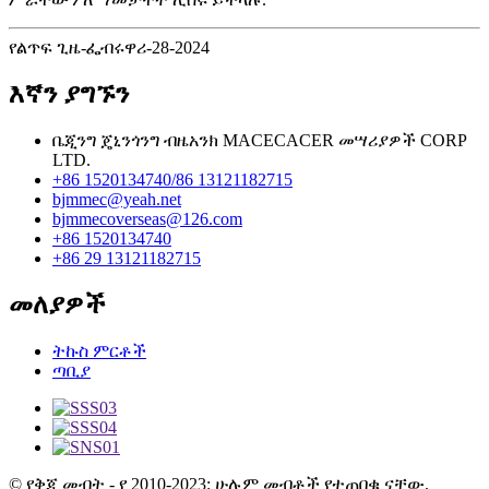
የልጥፍ ጊዜ-ፌብሩዋሪ-28-2024
እኛን ያግኙን
ቤጂንግ ጄኒንጎንግ ብዜአንክ MACECACER መሣሪያዎች CORP
LTD.
+86 1520134740/86 13121182715
bjmmec@yeah.net
bjmmecoverseas@126.com
+86 1520134740
+86 29 13121182715
መለያዎች
ትኩስ ምርቶች
ጣቢያ
© የቅጂ መብት - የ 2010-2023: ሁሉም መብቶች የተጠበቁ ናቸው.